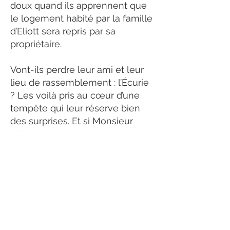
doux quand ils apprennent que
le logement habité par la famille
d’Eliott sera repris par sa
propriétaire.
Vont-ils perdre leur ami et leur
lieu de rassemblement : l’Écurie
? Les voilà pris au cœur d’une
tempête qui leur réserve bien
des surprises. Et si Monsieur
Olivier était celui qui pouvait les
aider ?
Se déroulant l’hiver suivant
La
Guerre des pupitres
,
La Quatrième
étoile
permet de renouer avec
les mêmes personnages et de
lever le voile sur des secrets