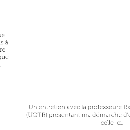
ue
is à
re
 que
,
Un entretien avec la professeure 
(UQTR) présentant ma démarche d'écr
celle-ci.