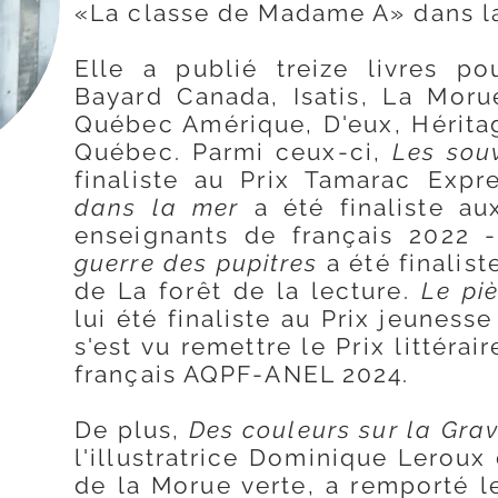
«La classe de Madame A» dans l
Elle a publié treize livres p
Bayard Canada, Isatis, La Moru
Québec Amérique, D'eux, Hérita
Québec.
Parmi ceux-ci,
Les sou
finaliste au Prix Tamarac Exp
dans la mer
a été finaliste aux
enseignants de français 2022 
guerre des pupitres
a été finalis
de La forêt de la lecture.
Le pi
lui été finaliste au Prix jeunesse
s'est vu remettre le Prix littéra
français AQPF-ANEL 2024.
De plus,
Des couleurs sur la Gra
l'illustratrice Dominique Leroux
de la Morue verte, a remporté 