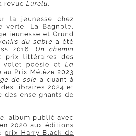
a revue
Lurelu
.
our la jeunesse chez
e verte, La Bagnole,
ge jeunesse et Gründ
venirs du sable
a été
ress 2016,
Un chemin
 prix littéraires des
- volet poésie et
La
te au Prix Mélèze 2023
ège de soie
a quant à
 des libraires 2024 et
ire des enseignants de
ve
, album publié avec
 en 2020 aux éditions
le
prix Harry Black de