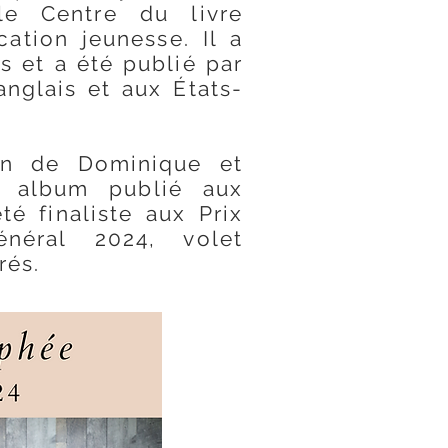
e Centre du livre
ation jeunesse. Il a
is et a été publi
é par
nglais et aux É
tats-
on de Dominique et
, album publié aux
té finaliste aux Prix
énéral 2024, volet
rés.